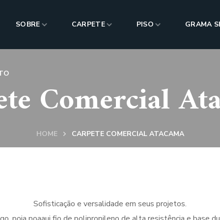
SOBRE
CARPETE
PISO
GRAMA S
TO
ete Comercial At
HOME
CARPETE COMERCIAL ATACAMA
Sofisticação e versalidade em seus projetos.
go, poia poaaui fio de polipropileno de alta resistência e base d