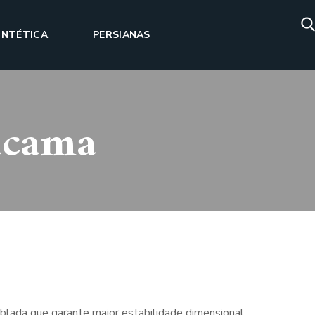
INTÉTICA
PERSIANAS
acama
ublada que garante maior estabilidade dimensional.