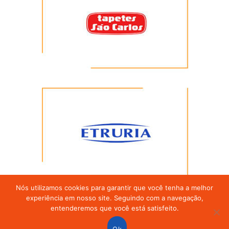
Nós utilizamos cookies para garantir que você tenha a melhor
experiência em nosso site. Seguindo com a navegação,
entenderemos que você está satisfeito.
Alpha Carpetes
® Todos os direitos reservados 2026 | |
Ok