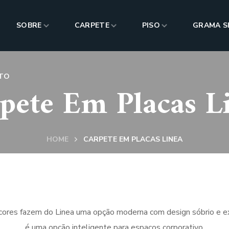
SOBRE
CARPETE
PISO
GRAMA S
TO
pete Em Placas L
HOME
CARPETE EM PLACAS LINEA
e cores fazem do Linea uma opção moderna com design sóbrio e ex
é uma opção inteligente para espaços corporativo.