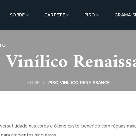
SOBRE
CARPETE
PISO
GRAMA S
TO
o Vinílico Renaiss
HOME
PISO VINÍLICO RENAISSANCE
 versatilidade nas cores e ótimo custo-benefício com réguas ma
 para ambientes singulares.